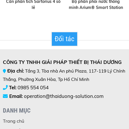
Cân phân tích Sartorius 4 số
Bộ phân phối nước thông
lẻ
minh Arium® Smart Station
Đối tác
CÔNG TY TNHH GIẢI PHÁP THIẾT BỊ THÁI DƯƠNG
Địa chỉ:
Tầng 3, Tòa nhà An phú Plaza, 117-119 Lý Chính
Thắng, Phường Xuân Hòa, Tp Hồ Chí Minh
Tel:
0985 554 054
Email:
operation@thaiduong-solution.com
DANH MỤC
Trang chủ