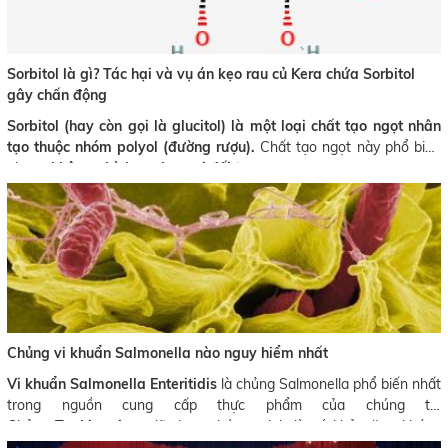
Sorbitol là gì? Tác hại và vụ án kẹo rau củ Kera chứa Sorbitol
gây chấn động
Sorbitol
(hay còn gọi là glucitol) là một loại
chất tạo ngọt nhân
tạo
thuộc nhóm
polyol (đường rượu).
Chất tạo ngọt này phổ biến
nhưng
không phù hợp cho mọi đối tượng
.
Chủng vi khuẩn Salmonella nào nguy hiểm nhất
Vi khuẩn Salmonella Enteritidis
là chủng Salmonella phổ biến nhất
trong nguồn cung cấp thực phẩm của chúng ta.
Chủng
Typhimurium
đã được chứng minh là có khả năng kháng
kháng sinh, khiến việc loại bỏ mầm bệnh khỏi các sản phẩm thực