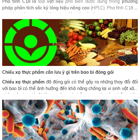
Pha tĩnh C18 là
loại
vật liệu
phổ biến được dùng trong
phương
pháp phân tích sắc ký lỏng hiệu năng cao
(HPLC).
Pha tĩnh C18 là
octyldecylsilane mạch 18 carbon liên kết với silica
Chiếu xạ thực phẩm cần lưu ý gì trên bao bì đóng gói
Chiếu xạ
thực phẩm
đã đóng gói có thể gây ra những thay đổi đối
với bao bì có thể ảnh hưởng đến khả năng chống lại vi sinh vật xâm
nhập của bao bì. Chiếu xạ cũng có thể tạo ra các sản phẩm phân
giải phóng xạ có thể di chuyển vào thực phẩm, ảnh hưởng đến mùi,
vị và có thể ảnh hưởng đến sự an toàn của thực phẩm.