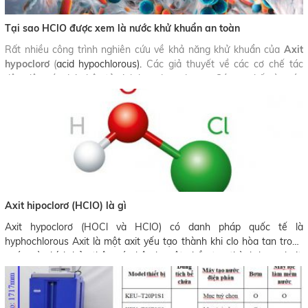
Tại sao HClO được xem là nước khử khuẩn an toàn
Rất nhiều công trình nghiên cứu về khả năng khử khuẩn của
Axit
hypoclorơ
(
acid hypochlorous).
Các giả thuyết về các cơ chế tác
động lên các đại phân tử sinh học được đưa ra. Các cơ chế này góp
phần chứng minh HClO có khả năng khử khuẩn tốt.
Xét về tính an toàn, các thí nghiệm cũng được tiến hành, và
Axit
hypoclorơ (
acid hypochlorous) -
HClO được Cơ quan Bảo vệ Môi
trường Hoa Kỳ phân loại là không độc hại.
Axit hipoclorơ (HClO) là gì
Axit hypoclorơ (HOCl và HClO) có danh pháp quốc tế là
hyphochlorous Axit là một axit yếu tạo thành khi clo hòa tan trong
nước, và chính bản thân nó phân ly một phần tạo thành hypoclorit,
ClO-, HClO và ClO- là chất oxi hóa, và các chất khử trùng (khử
khuẩn) chính của dung dịch clo có tác dụng hữu hiệu trong ngăn
chặn covid 19.