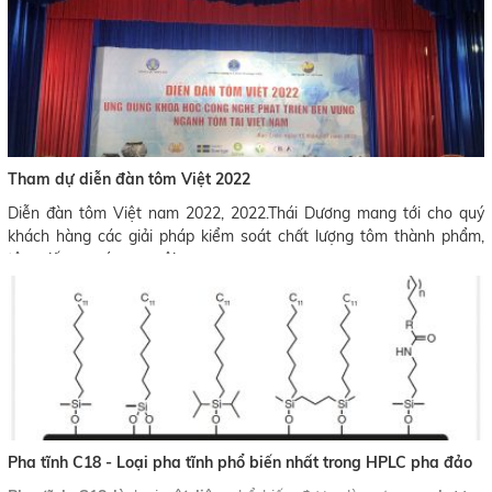
phẩm trở nên rất khó khăn.
Tham dự diễn đàn tôm Việt 2022
Diễn đàn tôm Việt nam 2022, 2022.Thái Dương mang tới cho quý
khách hàng các giải pháp kiểm soát chất lượng tôm thành phẩm,
tôm giống, nước ao nuôi...
- Kit PCR kiểm bệnh tôm
- Elisa kit và hệ thống máy elisa test dư lượng kháng sinh
- Đĩa môi trường chuẩn bị sẵn Compact Dry kiểm VSV
- Máy sản xuất nước HClO diệt khuẩn khử trùng ao nuôi tôm.
Pha tĩnh C18 - Loại pha tĩnh phổ biến nhất trong HPLC pha đảo