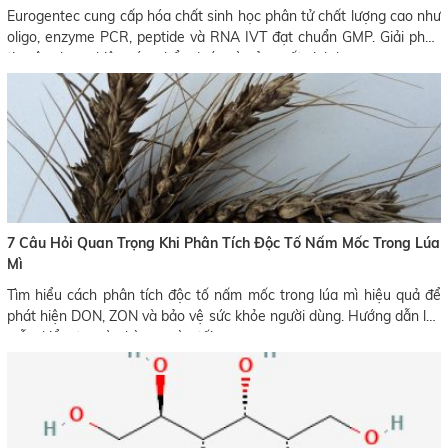
Eurogentec cung cấp hóa chất sinh học phân tử chất lượng cao như
oligo, enzyme PCR, peptide và RNA IVT đạt chuẩn GMP. Giải pháp
tin cậy cho nghiên cứu, chẩn đoán và sản xuất sinh học.
7 Câu Hỏi Quan Trọng Khi Phân Tích Độc Tố Nấm Mốc Trong Lúa
Mì
Tìm hiểu cách phân tích độc tố nấm mốc trong lúa mì hiệu quả để
phát hiện DON, ZON và bảo vệ sức khỏe người dùng. Hướng dẫn lấy
mẫu, kiểm tra và phòng ngừa tối ưu.