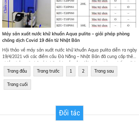
Máy sản xuất nước khử khuẩn Aqua pulita – giải pháp phòng
chống dịch Covid 19 đến từ Nhật Bản
Hội thảo về máy sản xuất nước khử khuẩn Aqua pulita diễn ra ngày
19/4/2021 với các điểm cầu Đà Nẵng – Nhật Bản đã cung cấp thêm
nhiều thông tin hữu ích hữu ích về một giải pháp phòng chống dịch
Covid 19 mới.
Trang đầu
Trang trước
1
2
Trang sau
Trang cuối
Đối tác