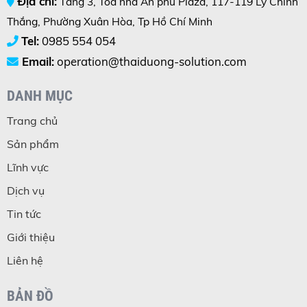
Địa chỉ:
Tầng 3, Tòa nhà An phú Plaza, 117-119 Lý Chính
Thắng, Phường Xuân Hòa, Tp Hồ Chí Minh
Tel:
0985 554 054
Email:
operation@thaiduong-solution.com
DANH MỤC
Trang chủ
Sản phẩm
Lĩnh vực
Dịch vụ
Tin tức
Giới thiệu
Liên hệ
BẢN ĐỒ