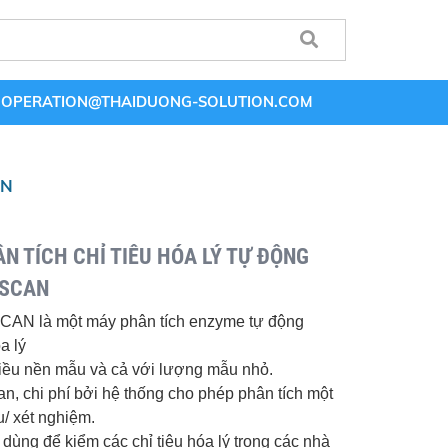
OPERATION@THAIDUONG-SOLUTION.COM
AN
ÂN TÍCH CHỈ TIÊU HÓA LÝ TỰ ĐỘNG
 SCAN
N là một máy phân tích enzyme tự động
a lý
iều nền mẫu và cả với lượng mẫu nhỏ.
ian, chi phí bởi hệ thống cho phép phân tích một
u/ xét nghiệm.
ùng để kiểm các chỉ tiêu hóa lý trong các nhà