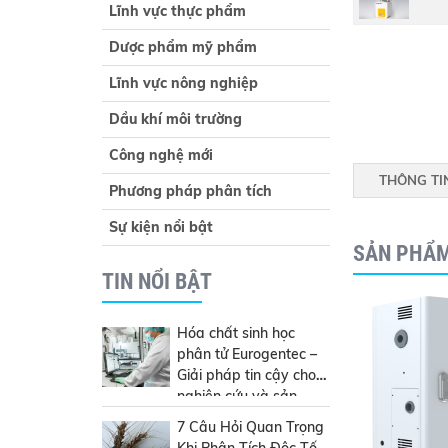
Lĩnh vực thực phẩm
Dược phẩm mỹ phẩm
Lĩnh vực nông nghiệp
Dầu khí môi trường
Công nghệ mới
THÔNG TI
Phương pháp phân tích
Sự kiện nổi bật
SẢN PHẨ
TIN NỔI BẬT
Hóa chất sinh học
phân tử Eurogentec –
Giải pháp tin cậy cho
nghiên cứu và sản
xuất
7 Câu Hỏi Quan Trọng