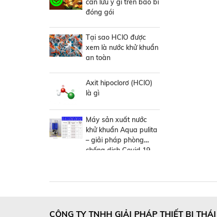
cần lưu ý gì trên bao bì
đóng gói
Tại sao HClO được
xem là nước khử khuẩn
an toàn
Axit hipoclorơ (HClO)
là gì
Máy sản xuất nước
khử khuẩn Aqua pulita
– giải pháp phòng
chống dịch Covid 19
đến từ Nhật Bản
CÔNG TY TNHH GIẢI PHÁP THIẾT BỊ THÁ