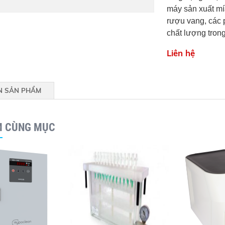
máy sản xuất mí
rượu vang, các 
chất lượng tron
Liên hệ
N SẢN PHẨM
M CÙNG MỤC