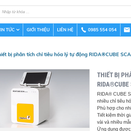
TIN TỨC
GIỚI THIỆU
LIÊN HỆ
0985 554 054
iết bị phân tích chỉ tiêu hóa lý tự động RIDA®CUBE SC
THIẾT BỊ PH
RIDA®CUBE
RIDA® CUBE SCA
nhiều chỉ tiêu hó
Phù hợp cho nh
Tiết kiệm thời g
vài và nhiều mẫ
Ứng dụng được d