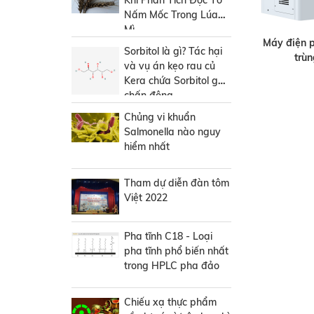
Khi Phân Tích Độc Tố
Nấm Mốc Trong Lúa
Mì
Máy điện 
Sorbitol là gì? Tác hại
trù
và vụ án kẹo rau củ
Kera chứa Sorbitol gây
chấn động
Chủng vi khuẩn
Salmonella nào nguy
hiểm nhất
Tham dự diễn đàn tôm
Việt 2022
Pha tĩnh C18 - Loại
pha tĩnh phổ biến nhất
trong HPLC pha đảo
Chiếu xạ thực phẩm