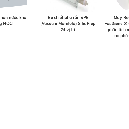
phân nước khử
Bộ chiết pha rắn SPE
Máy Re
ng HOCl
(Vacuum Manifold) SiliaPrep
FastGene ® 
24 vị trí
phân tích 
cho phò