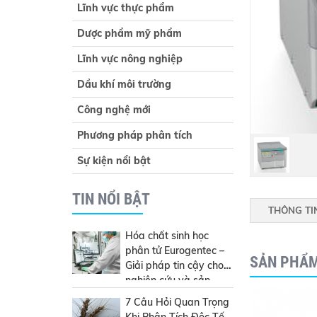
Lĩnh vực thực phẩm
Dược phẩm mỹ phẩm
Lĩnh vực nông nghiệp
Dầu khí môi trường
Công nghệ mới
Phương pháp phân tích
Sự kiện nổi bật
TIN NỔI BẬT
THÔNG TI
Hóa chất sinh học
phân tử Eurogentec –
SẢN PHẨ
Giải pháp tin cậy cho
nghiên cứu và sản
xuất
7 Câu Hỏi Quan Trọng