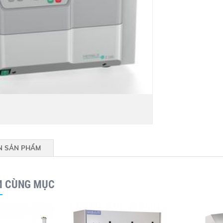
N SẢN PHẨM
M CÙNG MỤC