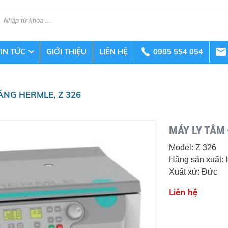
TIN TỨC
GIỚI THIỆU
LIÊN HỆ
0985 554 054
ĂNG HERMLE, Z 326
MÁY LY TÂM
Model: Z 326
Hãng sản xuất
Xuất xứ: Đức
Liên hệ