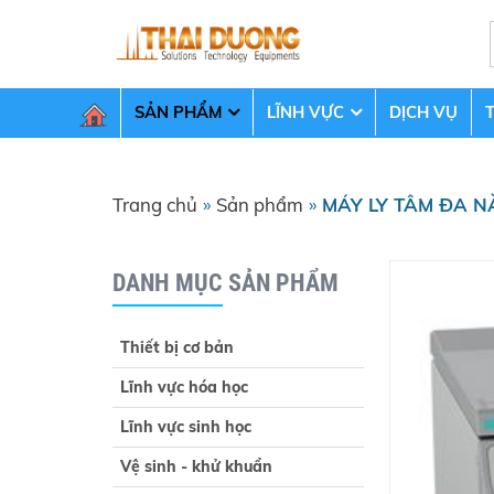
SẢN PHẨM
LĨNH VỰC
DỊCH VỤ
Trang chủ
»
Sản phẩm
»
MÁY LY TÂM ĐA N
DANH MỤC SẢN PHẨM
Thiết bị cơ bản
Lĩnh vực hóa học
Lĩnh vực sinh học
Vệ sinh - khử khuẩn