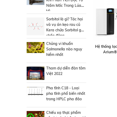
Khi Phân Tích Độc Tố
Nấm Mốc Trong Lúa
Mì
Sorbitol là gì? Tác hại
và vụ án kẹo rau củ
Kera chứa Sorbitol gây
chấn động
Chủng vi khuẩn
Hệ thống lọc
Salmonella nào nguy
Arium® 
hiểm nhất
Tham dự diễn đàn tôm
Việt 2022
Pha tĩnh C18 - Loại
pha tĩnh phổ biến nhất
trong HPLC pha đảo
Chiếu xạ thực phẩm