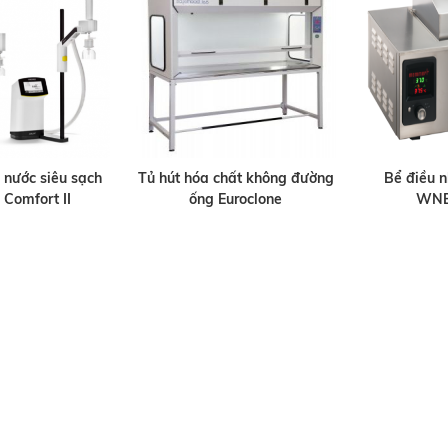
 nước siêu sạch
Tủ hút hóa chất không đường
Bể điều 
Comfort II
ống Euroclone
WNB1