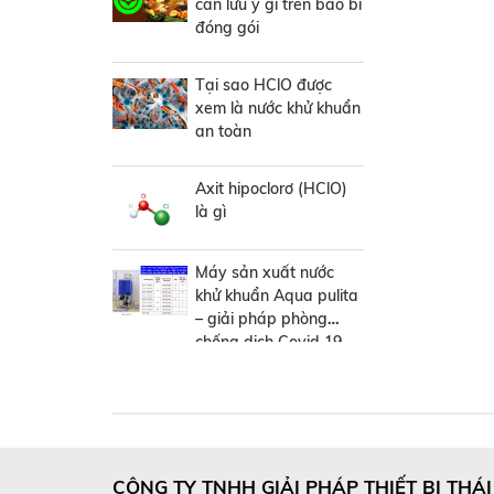
cần lưu ý gì trên bao bì
đóng gói
Tại sao HClO được
xem là nước khử khuẩn
an toàn
Axit hipoclorơ (HClO)
là gì
Máy sản xuất nước
khử khuẩn Aqua pulita
– giải pháp phòng
chống dịch Covid 19
đến từ Nhật Bản
CÔNG TY TNHH GIẢI PHÁP THIẾT BỊ THÁ